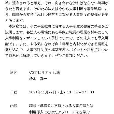
域に流布されると考え、それに向き合わなければならない時期が
きたと言えます。そのため法人は今から人事制度を事業戦略にお
き、職員から支持され且つ経営力に繋がる人事制度の整備が必要
と考えます。
本講座では、その事業戦略に資する人事制度の整備の手法をご
説明します。各法人の現場にある事象と職員の理屈を材料にして
人事制度をデザインしていく手法ですので、どの法人でも導入可
能です。また、やる気になれば自主構築と内製化ができる情報を
盛り込んで、人事考課制度の構築実務のポイントや注意点につい
て時系列に解説していきます。ぜひご参加ください。
講師
CSアビリティ 代表
鈴木 真一
日程
2021年11月27日（土）13：30～17：30
内容
職員・求職者に支持される人事考課とは
制度導入にむけたアプローチ法を学ぶ