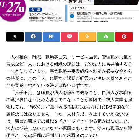
人材確保、離職、職場雰囲気、サービス品質、管理職の力量と
育成など「人」における組織の課題は、どの法人にも共通するテ
ーマとなっています。事業戦略や事業継続へ対応が必要な今から
の時期に、この「人」に関する課題が経営のアキレス腱であるこ
とを実感し始めている法人は多いはずです。
「人手不足」は職員が法人を諦めて去ること、自法人が求職者
の選択肢にないため応募してこないことが原因で、求人営業を強
化しても、“辞めない”“選ばれる”組織にならなければ根本的な問
題解決にはなりません。また「人材育成」が上手くいかないの
は、職員が職場での目標をイメージできずやる気が出ないこと、
法人に期待しないことなどが原因にあります。法人は職員から評
価され、その評価は評判として求職者のいる地