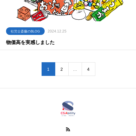
2024.12.25
社労士斎藤のBLOG
物価高を実感しました
1
2
…
4