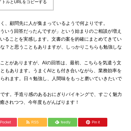
イトルとURLをコピーする
同一賃金の遵守の徹底
定年制
多く、顧問先に人が集まっているようで何よりです。
こういう回答だったんですが」という始まりのご相談が増え
ていることを実感します。文書の案を的確にまとめてきてい
かな？と思うこともありますが、しっかりこちらも勉強しな
くことがありますが、AIの回答は、最初、こちらを気遣う文
ともあります。うまくAIとも付き合いながら、業務効率を
められます。日々勉強し、人間味をもっと磨いていきたいで
食です。手造り感のあるおにぎりバイキングで、すごく魅力
に癒されつつ、今年度もがんばります！
Pocket
RSS
feedly
Pin it