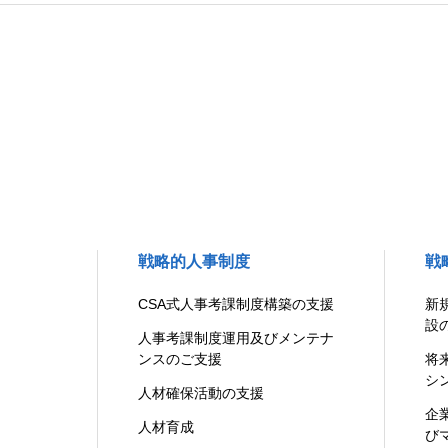
戦略的人事制度
戦
CSA式人事考課制度構築の支援
新
設
人事考課制度運用及びメンテナ
ンスのご支援
将
シ
人材確保活動の支援
企
人材育成
び