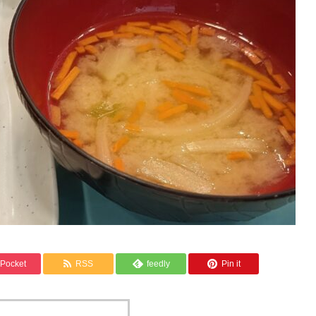
Pocket
RSS
feedly
Pin it