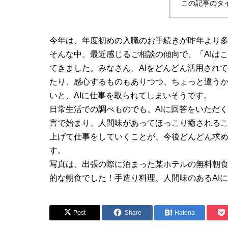
この記事のタ
同一労働
今年は、年度初めの入職のお手続きが昨年より
そんな中、最近感じるご相談の傾向で、「AIは
てきました。みなさん、AIをどんどん活用され
たり、感心するものもありつつ、ちょっと違う
いと、AIに仕事を取られてしまいそうです。
日常生活での調べものでも、AIに回答をいただ
言で始まり、人間味があってほっこり癒されるこ
上げて仕事をしていくことが、今後どんどん求
す。
写真は、出張の際に泊まった某ホテルの無料朝
的な朝食でした！手造り料理、人間味のあるAI
Post
Share
Hatena