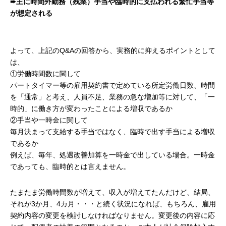
➨主に時間外勤務（残業）手当や臨時的に支払われる繁忙手当等
が想定される
よって、上記のQ&Aの回答から、実務的に抑えるポイントとして
は、
①労働時間数に関して
パートタイマー等の雇用契約書で定めている所定労働日数、時間
を「通常」と考え、人員不足、業務の急な増加等に対して、「一
時的」に働き方が変わったことによる増収であるか
②手当や一時金に関して
毎月決まって支給する手当ではなく、臨時で出す手当による増収
であるか
例えば、毎年、処遇改善加算を一時金で出している場合。一時金
であっても、臨時的とは言えません。
たまたま労働時間数が増えて、収入が増えてたんだけど、結局、
それが3か月、4カ月・・・と続く状況になれば、もちろん、雇用
契約内容の変更を検討しなければなりません。変更後の内容に応