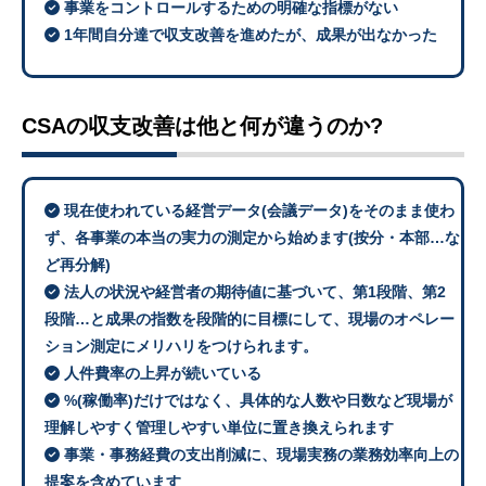
事業をコントロールするための明確な指標がない
1年間自分達で収支改善を進めたが、成果が出なかった
CSAの収支改善は他と何が違うのか?
現在使われている経営データ(会議データ)をそのまま使わ
ず、各事業の本当の実力の測定から始めます(按分・本部…な
ど再分解)
法人の状況や経営者の期待値に基づいて、第1段階、第2
段階…と成果の指数を段階的に目標にして、現場のオペレー
ション測定にメリハリをつけられます。
人件費率の上昇が続いている
%(稼働率)だけではなく、具体的な人数や日数など現場が
理解しやすく管理しやすい単位に置き換えられます
事業・事務経費の支出削減に、現場実務の業務効率向上の
提案を含めています